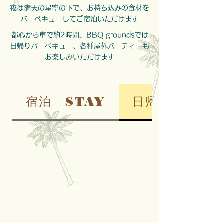
夜は満天の星空の下で、お持ち込みの食材を
バーベキューしてご宿泊いただけます
都心から車で約2時間、BBQ groundsでは
日帰りバーベキュー、各種屋外パーティーも
お楽しみいただけます
宿泊 STAY
日帰り DAY